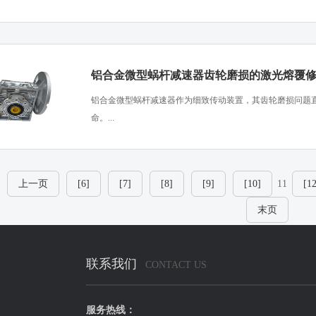
铝合金微型蜗杆减速器齿轮磨损的激光熔覆
​铝合金微型蜗杆减速器作为细致传动装置，其齿轮磨损问题
命。...
上一页
[6]
[7]
[8]
[9]
[10]
11
[12
末页
联系我们
CONTACT US
服务热线：