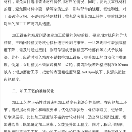
材料，避免盲目选用普通材料替代用材料的情况。同时，要高度重视材料
的度，避免因材料中硫、磷等杂质过多，影响部件的强度、韧性和性。对
于渗碳淬火钢、不锈钢等特别材料，需充足考量其加工特性，提前规划好
对应的加工工艺与刀具选型。
加工设备的精度则是确定加工质量的关键前提。要定期对机床的导轨
精度、主轴回转精度等核心指标进行检测与维护。一旦发现部件磨损或精
度下降，需及时通过磨削、刮研修理或替换精度不错部件等方式予以解
决。此外，应适时引入精度不错数控加工设备，提升加工的自动化与准确
度。例如，采用精度不错滚齿机加工齿轮，将齿距误差严格控制在0.02mm
以内；增加磨齿工序，把齿轮表面粗糙度降至Ra0.8μm以下，从源头把控
齿轮精度。
二、加工工艺的准确优化
加工工艺的正确性对减速机加工精度有着决定性影响。在齿轮加工环
节，需根据材料特性和精度要求，优化切削参数，像切削速度、进给量、
切削深层等。比如加工硬度较不错的齿轮材料时，适当降低切削速度、增
加进给量，既能确定加工速率，又能提升加工精度。同时，积采用铣削、
细致磨削等加工工艺，减少加工过程中的切削力和热变形，提升零件的表