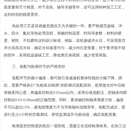
面质量和尺寸精度。对于齿轮、轴等关键零件，还可运用特种加工工艺，
达到特别的精度需求。
热处理工艺是容易被忽视但又为关键的一环。要严格规范渗碳、淬
火、回火、氮化等热处理流程，准确控制温度、时间等参数，材料的硬
度、韧性、不怕磨性达到设计标准。例如，齿轮渗碳淬火后，可采用真空
淬火加高压冷却，确定冷却速度均匀，减少内孔变形量；对于要求较不错
的部件，采用低温渗碳工艺，降低奥氏体残留，减少变形风险。
三、装配与检测环节的严格管控
装配环节的微小偏差，都可能引发减速机整体性能的大幅下降。因
此，需要严格执行“先粗装后精调”的阶梯式装配原则，使用激光对中仪校
准轴系同心度，将偏差控制在0.05mm以内；采用分级选配法，把轴承间隙
控制在0.03-0.08mm的正确范围。同时，要准确控制轴承预紧力矩，偏差
不可以超过±5%，避免因预紧力不当导致轴向游隙异常。装配完成后，需
进行至少2小时的空载测试，密切监测温升与振动值，确定装配质量。
检测是把控精度的然后一道防线，需建立全流程检测体系。在加工过