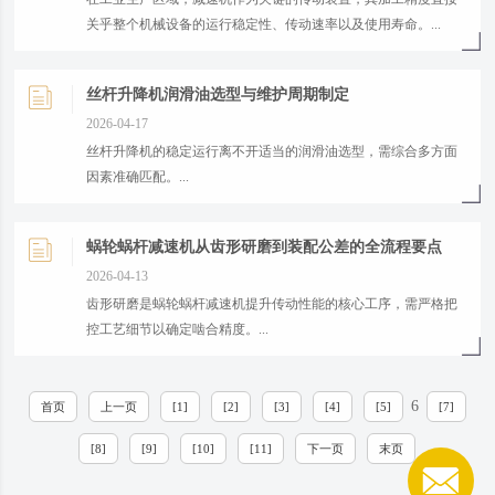
关乎整个机械设备的运行稳定性、传动速率以及使用寿命。...
丝杆升降机润滑油选型与维护周期制定
2026-04-17
​丝杆升降机的稳定运行离不开适当的润滑油选型，需综合多方面
因素准确匹配。...
蜗轮蜗杆减速机从齿形研磨到装配公差的全流程要点
2026-04-13
齿形研磨是蜗轮蜗杆减速机提升传动性能的核心工序，需严格把
控工艺细节以确定啮合精度。...
6
首页
上一页
[1]
[2]
[3]
[4]
[5]
[7]
[8]
[9]
[10]
[11]
下一页
末页