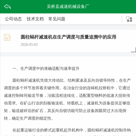
吴桥县减速机械设备厂
公司动态
技术文档
常见问题
圆柱蜗杆减速机在生产调度与质量追溯中的应用
2026-05-03
一、生产调度中的准确适配与速率提升
圆柱蜗杆减速机凭借大传动比、结构紧凑及反向自锁等特性，在生产
调度的多个环节发挥着关键作用。在冶金行业的连铸机拉矫机中，它通过
减速控制铸坯输送节奏，冶炼流程连续化，适配重型物料的低速大扭矩传
动需求。在矿山行业的刮板输送机、转载机上，减速机为设备提供足够扭
矩，输送破碎后的矿石，其反向自锁功能可防止设备因载荷过大出现倒
转，确定生产调度的稳定性。
在起重运输行业的桥式起重机起升机构中，圆柱蜗杆减速机控制吊钩