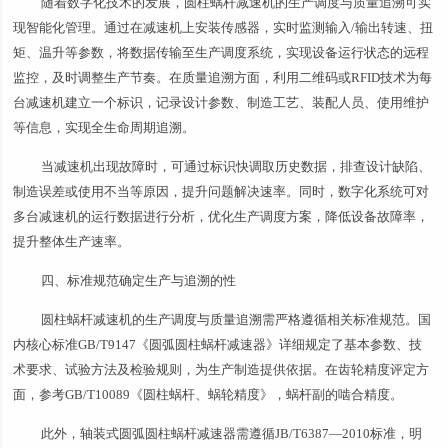
随着数字化技术的发展，圆柱蜗杆减速机的生产调度与质量追溯可实
现智能化管理。通过在减速机上安装传感器，实时监测输入/输出转速、扭
矩、温升等参数，将数据传输至生产调度系统，实现设备运行状态的远程
监控，及时调整生产节奏。在质量追溯方面，利用二维码或RFID技术为每
台减速机建立一个标识，记录设计参数、制造工艺、装配人员、使用维护
等信息，实现全生命周期追溯。
当减速机出现故障时，可通过标识快调取历史数据，排查设计缺陷、
制造误差或使用不当等原因，提升问题解决速率。同时，数字化系统可对
多台减速机的运行数据进行分析，优化生产调度方案，降低设备故障率，
提升整体生产速率。
四、标准规范确定生产与追溯的性
圆柱蜗杆减速机的生产调度与质量追溯需严格遵循相关标准规范。国
内核心标准GB/T9147《圆弧圆柱蜗杆减速器》详细规定了基本参数、技
术要求、试验方法及检验规则，为生产制造提供依据。在齿轮精度评定方
面，参考GB/T10089《圆柱蜗杆、蜗轮精度》，蜗杆副的啮合精度。
此外，轴装式圆弧圆柱蜗杆减速器需遵循JB/T6387—2010标准，明