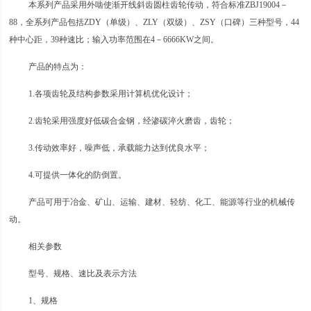
本系列产品采用外啮使渐开线斜齿圆柱齿轮传动，符合标准ZBJ19004－
88，全系列产品包括ZDY（单级）、ZLY（双级）、ZSY（口碑）三种型号，44
种中心距，39种速比；输入功率范围在4－6666KW之间。
产品的特点为：
1.各项齿轮及结构参数采用计算机优化设计；
2.齿轮采用强度好低碳合金钢，经渗碳淬火磨齿，齿轮；
3.传动效率好，噪声低，承载能力达到优良水平；
4.可提供一体化的防倒置。
产品可用于冶金、矿山、运输、建材、轻纺、化工、能源等行业的机械传
动。
相关参数
型号、规格、速比及表示方法
1、规格