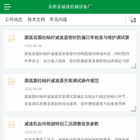
吴桥县减速机械设备厂
公司动态
技术文档
常见问题
圆弧齿圆柱蜗杆减速器密封防漏日常检查与维护调试要
求
2026-06-08
​圆弧齿圆柱蜗杆减速器依靠密封结构阻隔润滑油外流，同时阻挡
外界灰尘、水分侵入箱体，密封防漏效果直接影响油质稳定与部
件使用寿命。...
圆弧圆柱蜗杆减速器安装调试操作规范
2026-06-04
​圆弧圆柱蜗杆减速器安装调试是确定后续运行稳定的核心环节，
安装调试质量直接影响传动速率、部件磨损速度与设备使用寿
命。...
减速机如何根据特别工况调整齿形参数
2026-05-31
在高温重载工况下，减速机齿轮易出现材质性能衰减、润滑失效