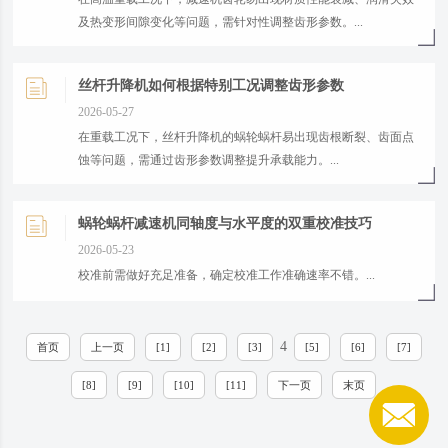
及热变形间隙变化等问题，需针对性调整齿形参数。...
丝杆升降机如何根据特别工况调整齿形参数
2026-05-27
在重载工况下，丝杆升降机的蜗轮蜗杆易出现齿根断裂、齿面点
蚀等问题，需通过齿形参数调整提升承载能力。...
蜗轮蜗杆减速机同轴度与水平度的双重校准技巧
2026-05-23
校准前需做好充足准备，确定校准工作准确速率不错。...
4
首页
上一页
[1]
[2]
[3]
[5]
[6]
[7]
[8]
[9]
[10]
[11]
下一页
末页