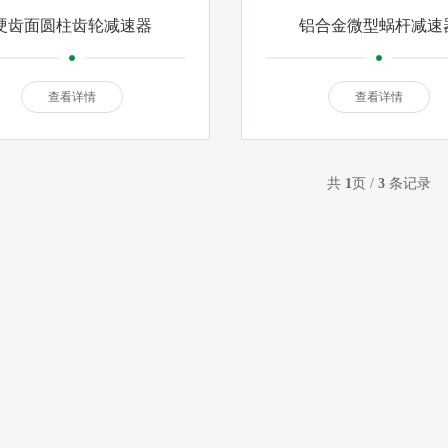
硬齿面圆柱齿轮减速器
铝合金微型蜗杆减速
查看详情
查看详情
共
1
页 /
3
条记录