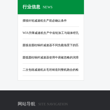
行业信息
NEWS
摆线针轮减速机生产前必确认条件
WJA升降减速机生产中齿轮加工与箱体镗孔
的公差控制标准
圆弧齿圆柱蜗杆减速器不同负载场景下的匹
配指南
圆弧圆柱蜗杆减速器使用中易被忽略的润滑
与密封结构优化要点
二次包络减速机从毛坯铸造到整机跑合的检
验规范
网站导航
SITE NAVIGATION