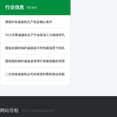
行业信息
NEWS
摆线针轮减速机生产前必确认条件
WJA升降减速机生产中齿轮加工与箱体镗孔
的公差控制标准
圆弧齿圆柱蜗杆减速器不同负载场景下的匹
配指南
圆弧圆柱蜗杆减速器使用中易被忽略的润滑
与密封结构优化要点
二次包络减速机从毛坯铸造到整机跑合的检
验规范
网站导航
SITE NAVIGATION