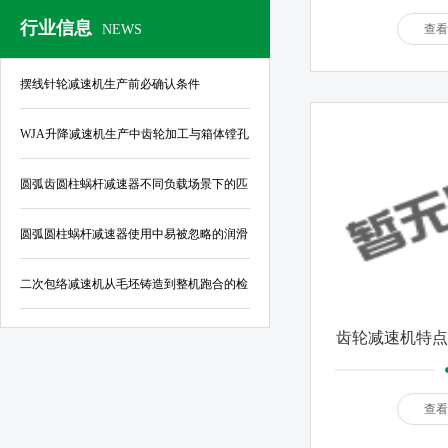
行业信息
NEWS
查看
摆线针轮减速机生产前必确认条件
WJA升降减速机生产中齿轮加工与箱体镗孔
的公差控制标准
圆弧齿圆柱蜗杆减速器不同负载场景下的匹
配指南
圆弧圆柱蜗杆减速器使用中易被忽略的润滑
与密封结构优化要点
二次包络减速机从毛坯铸造到整机跑合的检
验规范
​齿轮减速机特
的常见
查看