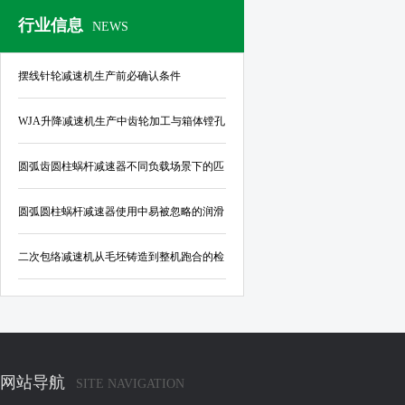
行业信息
NEWS
摆线针轮减速机生产前必确认条件
WJA升降减速机生产中齿轮加工与箱体镗孔
的公差控制标准
圆弧齿圆柱蜗杆减速器不同负载场景下的匹
配指南
圆弧圆柱蜗杆减速器使用中易被忽略的润滑
与密封结构优化要点
二次包络减速机从毛坯铸造到整机跑合的检
验规范
网站导航
SITE NAVIGATION