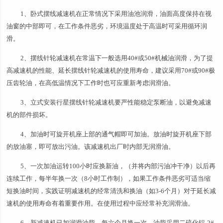
1、卧式摆线减速机在正常情况下采用油池润滑，油面高度保持在视
油窗的中部即可，在工作条件恶劣，环境温度处于高温时可采用循环润
滑。
2、摆线针轮减速机在常温下一般选用40#或50#机械油润滑，为了提
高减速机的性能、延长摆线针轮减速机的使用寿命，建议采用70#或90#极
压齿轮油，在高低温情况下工作时也可应重新考虑润滑油。
3、立式安装行星摆线针轮减速机要严性能稳定泵断油，以避免减速
机的部件损坏。
4、加油时可旋开机座上部的通气帽即可加油。放油时旋开机座下部
的放油塞，即可放出污油。该减速机出厂时内部无润滑油。
5、一次加油运转100小时应换新油，（并将内部污油冲干净）以后再
连续工作，每半年换一次（8小时工作制），如果工作条件恶劣可适当缩
短换油时间，实践证明减速机的经常清洗和换油（如3-6个月）对于延长减
速机的使用寿命有着重要作用。在使用过程中应经常补充润滑油。
6、新减速机已加润滑油脂，每六个月换一次，油脂采用二硫化铝-2#