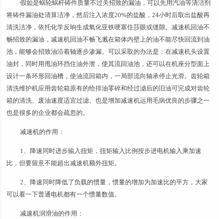
假如是蜗轮蜗杆铸件质量不过关招致的漏油，可以先用汽油等清洁剂
将铸件漏油处清算洁净，然后注入浓度20%的盐酸，24小时后取出盐酸再
清洗洁净，依托化学反响生成氧化亚铁哽塞住莎眼或缝隙。减速机回油不
畅招致的漏油，减速机回油不畅飞溅在箱体内壁上的油不能尽快回流到油
池，能够会招致油沿着轴逐步渗漏。可以采取的办法是：在减速机头设置
油封，同时用甩油环挡住油外泄，使其流回油池，还可以在机座分型面上
设计一条环形回油槽，使油流回箱内，一局部流向轴承停止光滑。齿轮箱
清洗维护机应用齿轮箱原有的给排油零碎和经过滤后的旧油可完成对齿轮
箱的清洗、废油速度适宜过滤、也是增加减速机运用毛病优良的步骤之一
也是很多的企业都会疏忽的。
减速机的作用：
1、降速同时进步输入扭矩，扭矩输入比例按步进电机输入乘加速
比，但要留意不能超出减速机额外扭矩。
2、降速同时降低了负载的惯量，惯量的增加为加速比的平方，大家
可以看一下普通电机都有一个惯量数值。
减速机润滑油的作用：