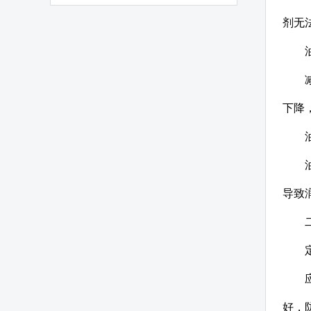
剂无
下降
导致
好，