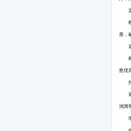
质，
愈优
润滑